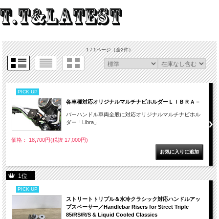
1 / 1ページ
（全2件）
PICK UP
各車種対応オリジナルマルチナビホルダーＬＩＢＲＡ－
バーハンドル車両全般に対応オリジナルマルチナビホル
ダー「Libra」
価格： 18,700円(税抜 17,000円)
1位
PICK UP
ストリートトリプル＆水冷クラシック対応ハンドルアッ
プスペーサー／Handlebar Risers for Street Triple
85/RS/R/S & Liquid Cooled Classics