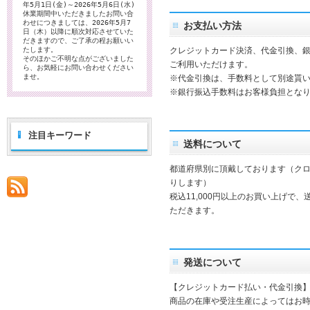
年5月1日(金)～2026年5月6日(水)
休業期間中いただきましたお問い合
わせにつきましては、2026年5月7
お支払い方法
日（木）以降に順次対応させていた
だきますので、ご了承の程お願いい
たします。
クレジットカード決済、代金引換、
そのほかご不明な点がございました
ご利用いただけます。
ら、お気軽にお問い合わせください
ませ。
※代金引換は、手数料として別途貰
※銀行振込手数料はお客様負担とな
注目キーワード
送料について
都道府県別に頂戴しております（ク
りします）
税込11,000円以上のお買い上げで
ただきます。
発送について
【クレジットカード払い・代金引換
商品の在庫や受注生産によってはお