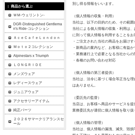
別し得る情報をいいます。
商品から選ぶ
ＷＭ-ウェリントン-
（個人情報の収集・利用）
当社は、以下の目的のため、その範囲
DGR-Distinguished Gentlema
n's Ride-コレクション
当社による個人情報の収集・利用は、
に則って個人情報を利用することをお
ＡｃｅＣａｆｅＬｏｎｄｏｎ
・ご注文された当社の商品をお届けす
Ｍｏｔｏ２コレクション
・新商品の案内など、お客様に有益か
・業務遂行上で必要となる当社からの
Alpinestars x Triumph
・各種のお問い合わせ対応
ＬＯＮＧＲＩＤＥ
（個人情報の第三者提供）
メンズウェア
当社は、法令に基づく場合等正当な理
レディースウェア
はありません。
ジュニアウェア
（委託先の監督）
アクセサリーアイテム
当店は、お客様へ商品やサービスを提
純正パーツ
業務委託先が適切に個人情報を取り扱
２０２６サマークリアランスセ
（個人情報の管理）
ール
当社は、個人情報の漏洩、滅失、毀損