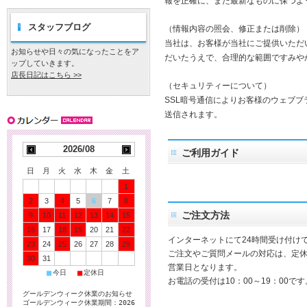
報を正確に、また最新なものに保つよ
スタッフブログ
（情報内容の照会、修正または削除）
当社は、お客様が当社にご提供いただ
お知らせや日々の気になったことをア
だいたうえで、合理的な範囲ですみや
ップしていきます。
店長日記はこちら >>
（セキュリティーについて）
SSL暗号通信によりお客様のウェブ
送信されます。
2026/08
ご利用ガイド
日
月
火
水
木
金
土
1
2
3
4
5
6
7
8
ご注文方法
9
10
11
12
13
14
15
16
17
18
19
20
21
22
インターネットにて24時間受け付け
23
24
25
26
27
28
29
ご注文やご質問メールの対応は、定
30
31
営業日となります。
■
■
今日
定休日
お電話の受付は10：00～19：00です
グールデンウィーク休業のお知らせ
ゴールデンウィーク休業期間：2026