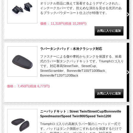
オリジナル部品に換えて装着するようデザインされた、
インテークカバーです。控えめな演出を見せる光沢のあ
るブラックパウダーコート仕上げが特徴です。
価格： 11,318円(税抜 10,289円)
ラバータンクパッド：水冷クラシック対応
ファスナーによる傷や摩耗からタンクを保護する、粘着
式のラバー製タンクパッドキットです。Triumphロゴ入り
です。対応車両StreetTwin、StreetCup、
StreetScrambler、BonnevilleT100/T100Black、
BonnevilleT120/T120Black
価格： 7,450円(税抜 6,773円)
ニーパッドキット：Street Twin/StreetCup/Bonneville
Speedmaster/Speed Twin900/Speed Twin1200
Triumphロゴ入りの高耐久ラバー製のニーパッド一式で
す。パッドはタンク側面がこすれるのを保護するだけで