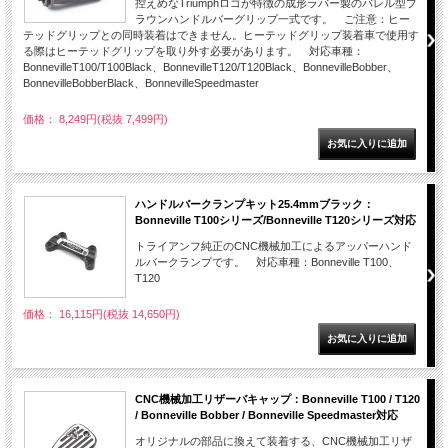
控えめなTriumphロゴが特徴の成形ラバー製のバレル型ブ
ラウンハンドルバーグリップ一式です。 ご注意：ヒー
テッドグリップとの同時装着はできません。ヒーテッドグリップ装着車で使用す
る際はヒーテッドグリップを取り外す必要があります。 対応車種：
BonnevilleT100/T100Black、BonnevilleT120/T120Black、BonnevilleBobber、
BonnevilleBobberBlack、BonnevilleSpeedmaster
価格： 8,249円(税抜 7,499円)
ハンドルバークランプキット25.4mmブラック：
Bonneville T100シリーズ/Bonneville T120シリーズ対応
トライアンフ純正のCNC機械加工によるアッパーハンド
ルバークランプです。 対応車種：Bonneville T100、
T120
価格： 16,115円(税抜 14,650円)
CNC機械加工リザーバキャップ：Bonneville T100 / T120
/ Bonneville Bobber / Bonneville Speedmaster対応
オリジナルの部品に換えて装着する、CNC機械加工リザ