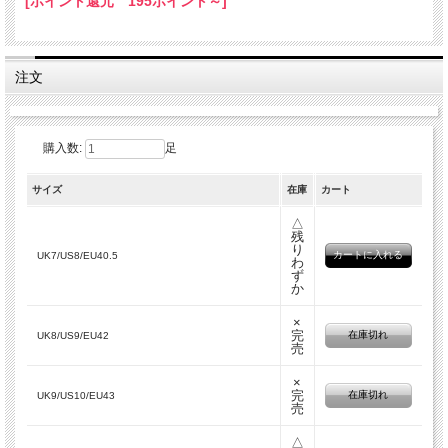
[ポイント還元 195ポイント～]
注文
購入数:
足
サイズ
在庫
カート
△
残
り
UK7/US8/EU40.5
わ
ず
か
×
完
在庫切れ
UK8/US9/EU42
売
×
完
在庫切れ
UK9/US10/EU43
売
△