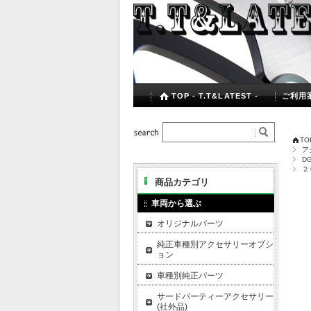
TOP - T.T&LATEST -
ご利用
TOP
ア
DG
２
商品カテゴリ
車両から選ぶ
オリジナルパーツ
純正車種別アクセサリーオプシ
ョン
車種別純正パーツ
サードパーティーアクセサリー
(社外品)