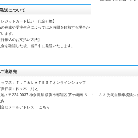
発送について
クレジットカード払い・代金引換】
品の在庫や受注生産によってはお時間を頂戴する場合が
ざいます。
銀行振込のお支払い方法】
入金を確認した後、当日中に発送いたします。
ご連絡先
ョップ名：Ｔ．Ｔ＆ＬＡＴＥＳＴオンラインショップ
営責任者：佐々木 則之
在地：〒224-0037 神奈川県 横浜市都筑区 茅ケ崎南 ５－１－３３ 光岡自動車横
北内
問合せメールアドレス：
こちら