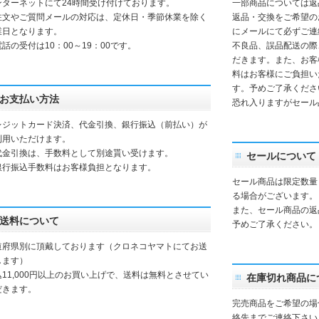
ンターネットにて24時間受け付けております。
一部商品については返
注文やご質問メールの対応は、定休日・季節休業を除く
返品・交換をご希望の
業日となります。
にメールにて必ずご連
話の受付は10：00～19：00です。
不良品、誤品配送の際
だきます。また、お客
料はお客様にご負担い
す。予めご了承くださ
お支払い方法
恐れ入りますがセール
レジットカード決済、代金引換、銀行振込（前払い）が
利用いただけます。
代金引換は、手数料として別途貰い受けます。
セールについて
銀行振込手数料はお客様負担となります。
セール商品は限定数量
る場合がございます。
また、セール商品の返
送料について
予めご了承ください。
道府県別に頂戴しております（クロネコヤマトにてお送
します）
込11,000円以上のお買い上げで、送料は無料とさせてい
在庫切れ商品に
だきます。
完売商品をご希望の場
絡先までご連絡下さい