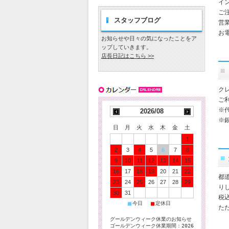
イ
ご
スタッフブログ
営
お電
お知らせや日々の気になったことをア
ップしていきます。
店長日記はこちら >>
ク
ご
※
2026/08
※
日
月
火
水
木
金
土
1
2
3
4
5
6
7
8
9
10
11
12
13
14
15
16
17
18
19
20
21
22
都
23
24
25
26
27
28
29
り
30
31
税
■
■
今日
定休日
た
グールデンウィーク休業のお知らせ
ゴールデンウィーク休業期間：2026