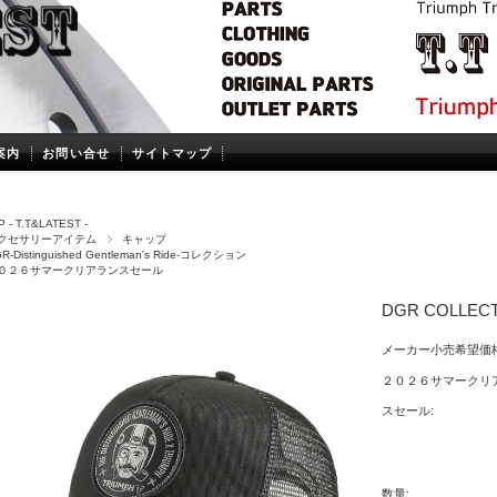
案内
お問い合せ
サイトマップ
 - T.T&LATEST -
クセサリーアイテム
キャップ
R-Distinguished Gentleman's Ride-コレクション
０２６サマークリアランスセール
DGR COLLEC
メーカー小売希望価格
２０２６サマークリ
スセール:
数量: