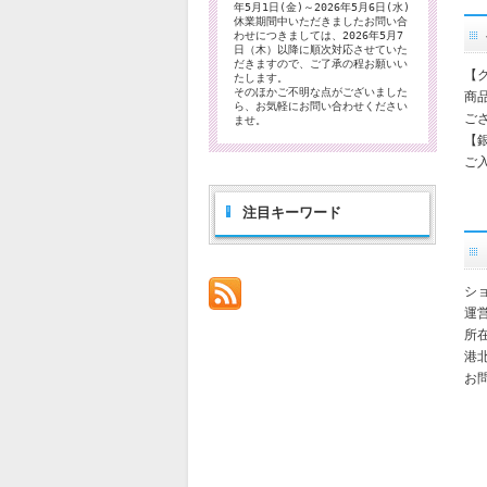
年5月1日(金)～2026年5月6日(水)
休業期間中いただきましたお問い合
わせにつきましては、2026年5月7
日（木）以降に順次対応させていた
だきますので、ご了承の程お願いい
【
たします。
そのほかご不明な点がございました
商
ら、お気軽にお問い合わせください
ご
ませ。
【
ご
注目キーワード
シ
運
所
港
お