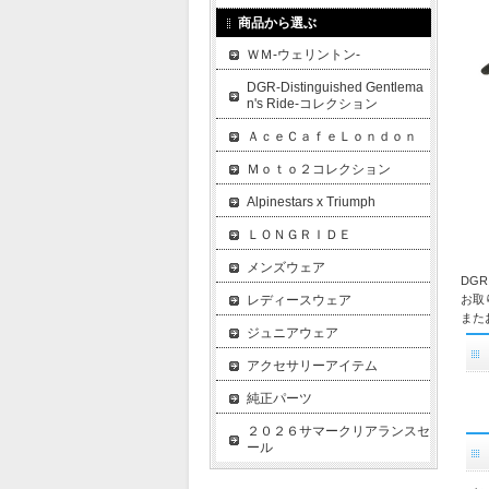
商品から選ぶ
ＷＭ-ウェリントン-
DGR-Distinguished Gentlema
n's Ride-コレクション
ＡｃｅＣａｆｅＬｏｎｄｏｎ
Ｍｏｔｏ２コレクション
Alpinestars x Triumph
ＬＯＮＧＲＩＤＥ
メンズウェア
DG
お取
レディースウェア
また
ジュニアウェア
アクセサリーアイテム
純正パーツ
２０２６サマークリアランスセ
ール