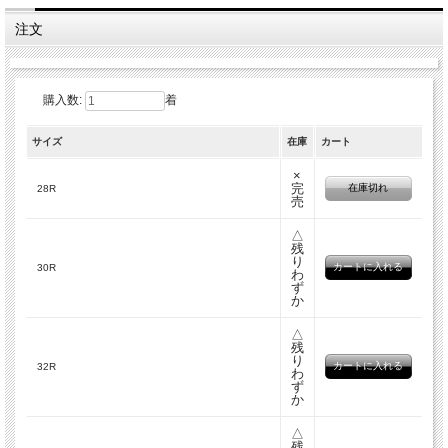
注文
購入数:
着
サイズ
在庫
カート
×
完
在庫切れ
28R
売
△
残
り
30R
わ
ず
か
△
残
り
32R
わ
ず
か
△
残