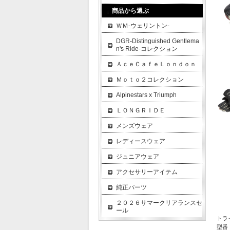
商品から選ぶ
ＷＭ-ウェリントン-
DGR-Distinguished Gentlema
n's Ride-コレクション
ＡｃｅＣａｆｅＬｏｎｄｏｎ
Ｍｏｔｏ２コレクション
Alpinestars x Triumph
ＬＯＮＧＲＩＤＥ
メンズウェア
レディースウェア
ジュニアウェア
アクセサリーアイテム
純正パーツ
２０２６サマークリアランスセ
ール
トラ
型番：