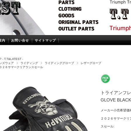
案内
お問い合せ
サイトマップ
 - T.T&LATEST -
ンズウェア
ライディング
ライディンググローブ
レザーグローブ
０２６サマークリアランスセール
トライアンフレザ
GLOVE BLACK
メーカー小売希望価格
２０２６サマークリ
スセール: