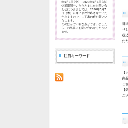
年5月1日(金)～2026年5月6日(水)
休業期間中いただきましたお問い合
わせにつきましては、2026年5月7
日（木）以降に順次対応させていた
だきますので、ご了承の程お願いい
たします。
都
そのほかご不明な点がございました
ら、お気軽にお問い合わせください
り
ませ。
税
た
注目キーワード
【
商
ご
【
ご