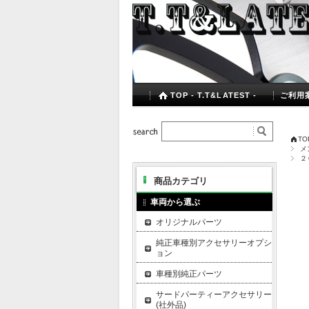
TOP - T.T&LATEST -
ご利用
TOP
メ
２
商品カテゴリ
車両から選ぶ
オリジナルパーツ
純正車種別アクセサリーオプシ
ョン
車種別純正パーツ
サードパーティーアクセサリー
(社外品)