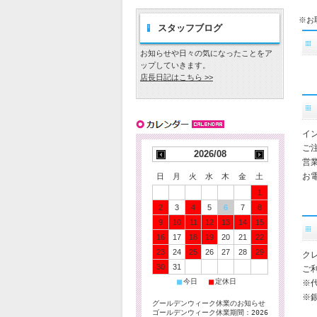
※お
スタッフブログ
お知らせや日々の気になったことをア
ップしていきます。
店長日記はこちら >>
イ
ご
2026/08
営
お電
日
月
火
水
木
金
土
1
2
3
4
5
6
7
8
9
10
11
12
13
14
15
16
17
18
19
20
21
22
23
24
25
26
27
28
29
ク
30
31
ご
■
■
今日
定休日
※
※
グールデンウィーク休業のお知らせ
ゴールデンウィーク休業期間：2026