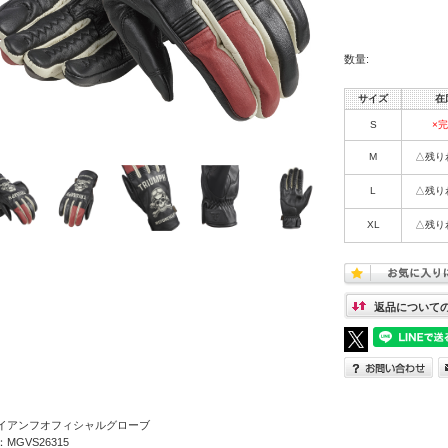
数量:
サイズ
在
S
×
M
△残り
L
△残り
XL
△残り
返品について
イアンフオフィシャルグローブ
MGVS26315