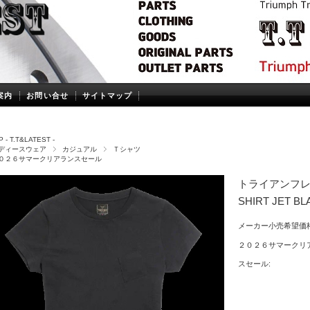
案内
お問い合せ
サイトマップ
 - T.T&LATEST -
ディースウェア
カジュアル
Ｔシャツ
０２６サマークリアランスセール
トライアンフレデ
SHIRT JET BL
メーカー小売希望価格
２０２６サマークリ
スセール: