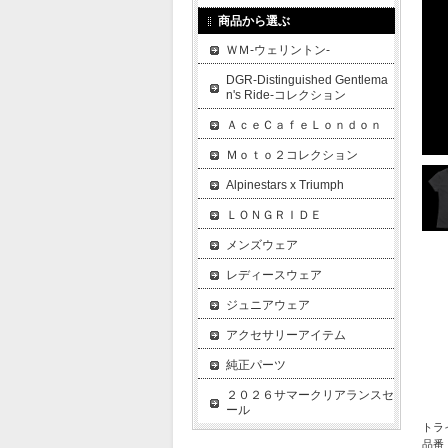
商品から選ぶ
ＷＭ-ウェリントン-
DGR-Distinguished Gentlema
n's Ride-コレクション
ＡｃｅＣａｆｅＬｏｎｄｏｎ
Ｍｏｔｏ２コレクション
Alpinestars x Triumph
ＬＯＮＧＲＩＤＥ
メンズウェア
レディースウェア
ジュニアウェア
アクセサリーアイテム
純正パーツ
２０２６サマークリアランスセ
ール
トラ
品番：