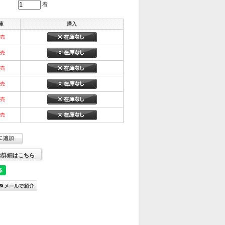
着
庫
購入
完売
完売
完売
完売
完売
完売
の詳細はこちら