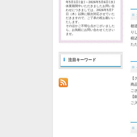
年5月1日(金)～2026年5月6日(水)
休業期間中いただきましたお問い合
わせにつきましては、2026年5月7
日（木）以降に順次対応させていた
だきますので、ご了承の程お願いい
たします。
都
そのほかご不明な点がございました
ら、お気軽にお問い合わせください
り
ませ。
税
た
注目キーワード
【
商
ご
【
ご