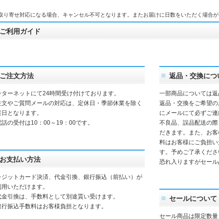
取り寄せ対応になる場合、キャンセル不可となります。またお届けに日数をいただく場合が
ご利用ガイド
ご注文方法
返品・交換につ
ンターネットにて24時間受け付けております。
一部商品については返
注文やご質問メールの対応は、定休日・季節休業を除く
返品・交換をご希望の
業日となります。
にメールにて必ずご連
話の受付は10：00～19：00です。
不良品、誤品配送の際
だきます。また、お客
料はお客様にご負担い
す。予めご了承くださ
お支払い方法
恐れ入りますがセール
レジットカード決済、代金引換、銀行振込（前払い）が
利用いただけます。
代金引換は、手数料として別途貰い受けます。
セールについて
銀行振込手数料はお客様負担となります。
セール商品は限定数量