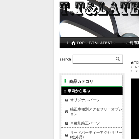
TOP - T.T&LATEST -
ご利用
TOP
レ
２
商品カテゴリ
車両から選ぶ
オリジナルパーツ
純正車種別アクセサリーオプシ
ョン
車種別純正パーツ
サードパーティーアクセサリー
(社外品)