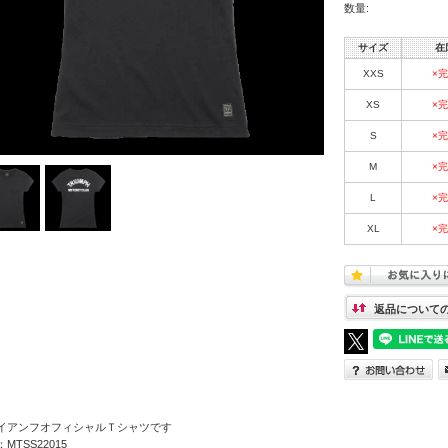
数量:
サイズ
在
XXS
×
XS
×
S
×
M
×
L
×
XL
×
返品について
イアンフオフィシャルＴシャツです
MTSS22015