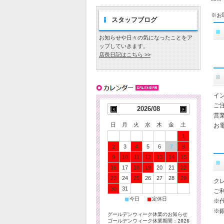
※お
スタッフブログ
お知らせや日々の気になったことをア
ップしていきます。
店長日記はこちら >>
イ
ご
2026/08
営
日
月
火
水
木
金
土
お電
1
2
3
4
5
6
7
8
9
10
11
12
13
14
15
16
17
18
19
20
21
22
23
24
25
26
27
28
29
ク
30
31
ご
■
■
今日
定休日
※
※
グールデンウィーク休業のお知らせ
ゴールデンウィーク休業期間：2026