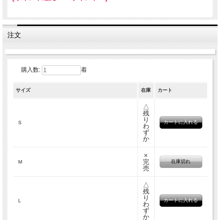
注文
購入数:
着
サイズ
在庫
カート
△
残
り
S
わ
ず
か
×
完
在庫切れ
M
売
△
残
り
L
わ
ず
か