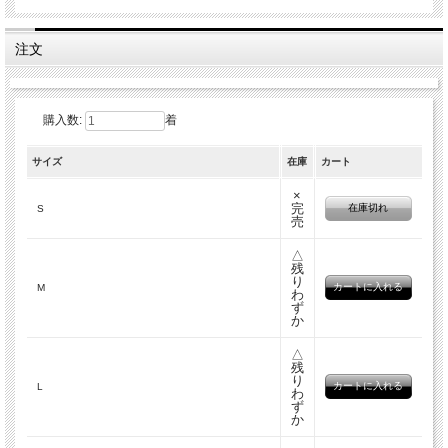
注文
購入数:
着
サイズ
在庫
カート
×
完
在庫切れ
S
売
△
残
り
M
わ
ず
か
△
残
り
L
わ
ず
か